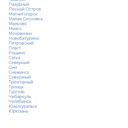
Лазурный
Лесной Остров
Магнитогорск
Малая Сосновка
Малково
Миасс
Моховички
Новобатурино
Петровский
Пласт
Рощино
Сатка
Северный
Сим
Снежинск
Совхозный
Трёхгорный
Троицк
Тургояк
Чебаркуль
Челябинск
Южноуральск
Юрюзань