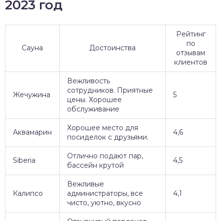
2023 год
Рейтинг
по
Сауна
Достоинства
отзывам
клиентов
Вежливость
сотрудников. Приятные
Жечужина
5
цены. Хорошее
обслуживание
Хорошее место для
Аквамарин
4,6
посиделок с друзьями.
Отлично подают пар,
Siberia
4,5
бассейн крутой
Вежливые
Калипсо
администраторы, все
4,1
чисто, уютно, вкусно