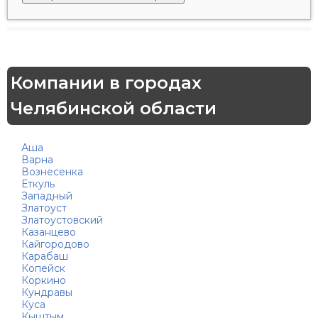
Компании в городах
Челябинской области
Аша
Варна
Вознесенка
Еткуль
Западный
Златоуст
Златоустовский
Казанцево
Кайгородово
Карабаш
Копейск
Коркино
Кундравы
Куса
Кыштым