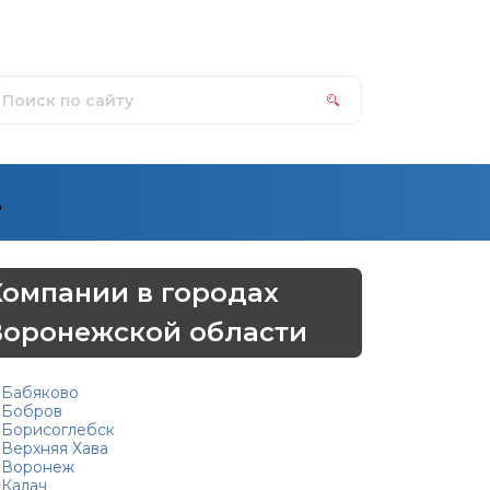
д
Компании в городах
Воронежской области
Бабяково
Бобров
Борисоглебск
Верхняя Хава
Воронеж
Калач