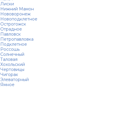
Лиски
Нижний Мамон
Нововоронеж
Новоподклетное
Острогожск
Отрадное
Павловск
Петропавловка
Подклетное
Россошь
Солнечный
Таловая
Хохольский
Чертовицы
Чигорак
Элеваторный
Ямное