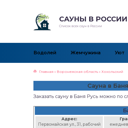
САУНЫ В РОССИИ
Список всех саун в России
Водолей
Жемчужина
Уют
Главная
»
Воронежская область
»
Хохольский
Сауна в Бан
Заказать сауну в Баня Русь можно по 
Б
Адрес:
Гра
Первомайская ул., 31, рабочий
ежеднев