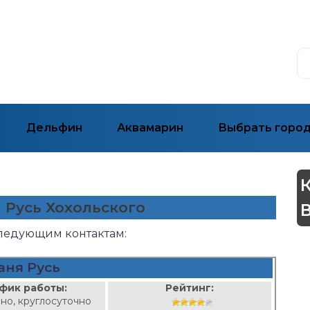
Дельфин
Аквамарин
Выбрать горо
я Русь Хохольского
следующим контактам:
аня Русь
фик работы:
Рейтинг:
но, круглосуточно