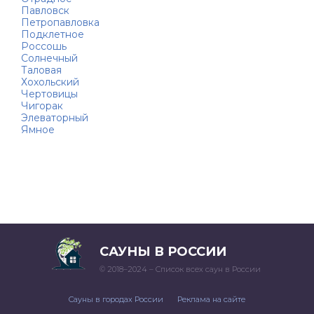
Павловск
Петропавловка
Подклетное
Россошь
Солнечный
Таловая
Хохольский
Чертовицы
Чигорак
Элеваторный
Ямное
САУНЫ В РОССИИ
© 2018–2024 – Список всех саун в России
Сауны в городах России
Реклама на сайте