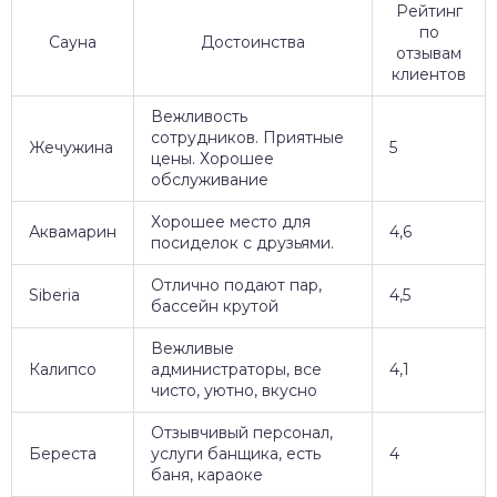
Рейтинг
по
Сауна
Достоинства
отзывам
клиентов
Вежливость
сотрудников. Приятные
Жечужина
5
цены. Хорошее
обслуживание
Хорошее место для
Аквамарин
4,6
посиделок с друзьями.
Отлично подают пар,
Siberia
4,5
бассейн крутой
Вежливые
Калипсо
администраторы, все
4,1
чисто, уютно, вкусно
Отзывчивый персонал,
Береста
услуги банщика, есть
4
баня, караоке