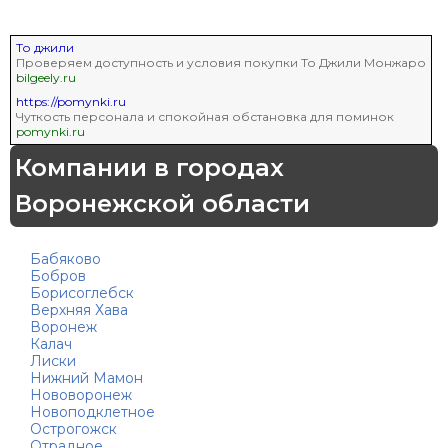
То джили
Проверяем доступность и условия покупки То Джили Монжаро
bilgeely.ru
https://pomynki.ru
Чуткость персонала и спокойная обстановка для поминок
pomynki.ru
Компании в городах
Воронежской области
Бабяково
Бобров
Борисоглебск
Верхняя Хава
Воронеж
Калач
Лиски
Нижний Мамон
Нововоронеж
Новоподклетное
Острогожск
Отрадное