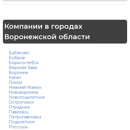
Компании в городах
Воронежской области
Бабяково
Бобров
Борисоглебск
Верхняя Хава
Воронеж
Калач
Лиски
Нижний Мамон
Нововоронеж
Новоподклетное
Острогожск
Отрадное
Павловск
Петропавловка
Подклетное
Россошь