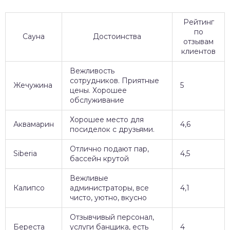
Рейтинг
по
Сауна
Достоинства
отзывам
клиентов
Вежливость
сотрудников. Приятные
Жечужина
5
цены. Хорошее
обслуживание
Хорошее место для
Аквамарин
4,6
посиделок с друзьями.
Отлично подают пар,
Siberia
4,5
бассейн крутой
Вежливые
Калипсо
администраторы, все
4,1
чисто, уютно, вкусно
Отзывчивый персонал,
Береста
услуги банщика, есть
4