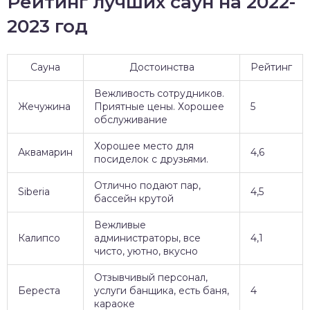
Рейтинг лучших саун на 2022-
2023 год
Сауна
Достоинства
Рейтинг
Вежливость сотрудников.
Жечужина
Приятные цены. Хорошее
5
обслуживание
Хорошее место для
Аквамарин
4,6
посиделок с друзьями.
Отлично подают пар,
Siberia
4,5
бассейн крутой
Вежливые
Калипсо
администраторы, все
4,1
чисто, уютно, вкусно
Отзывчивый персонал,
Береста
услуги банщика, есть баня,
4
караоке