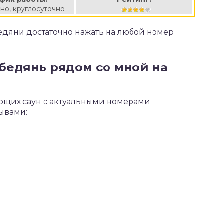
но, круглосуточно
бедяни достаточно нажать на любой номер
ебедянь рядом со мной на
ающих саун с актуальными номерами
зывами: