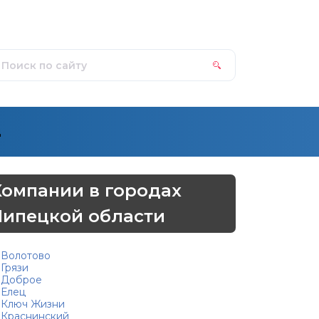
д
Компании в городах
Липецкой области
Волотово
Грязи
Доброе
Елец
Ключ Жизни
Краснинский