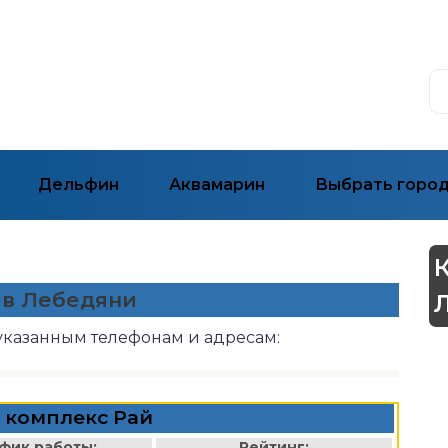
Дельфин
Аквамарин
Выбрать горо
 в Лебедяни
указанным телефонам и адресам:
 комплекс Рай
фик работы:
Рейтинг: