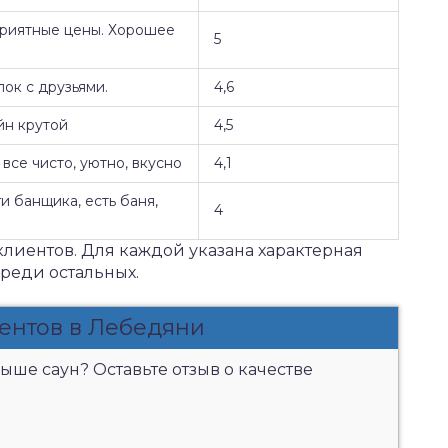
Приятные цены. Хорошее
5
ок с друзьями.
4,6
йн крутой
4,5
все чисто, уютно, вкусно
4,1
и банщика, есть баня,
4
клиентов. Для каждой указана характерная
среди остальных.
ентов в Лебедяни
ыше саун? Оставьте отзыв о качестве