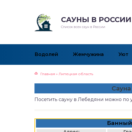
САУНЫ В РОССИИ
Список всех саун в России
Водолей
Жемчужина
Уют
Главная
»
Липецкая область
Сауна
Посетить сауну в Лебедяни можно по 
Банный
Адрес:
Гра