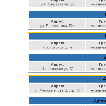
2-я Концевая ул., 23
ежеднев
Адрес:
Гра
ул. Лермонтова, 13А
ежеднев
Адрес:
Гра
Московское ш., 4
ежеднев
Адрес:
Гра
Известковая ул., 55
ежеднев
А
Адрес:
Гра
ул. Черокманова, 2, стр. 1А
ежеднев
Лучк