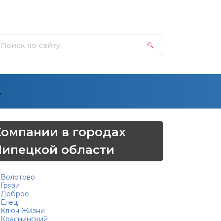
д
Компании в городах
Липецкой области
Волотово
Грязи
Доброе
Елец
Ключ Жизни
Краснинский