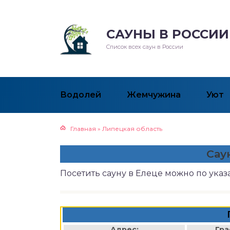
САУНЫ В РОССИИ
Список всех саун в России
Водолей
Жемчужина
Уют
Главная
»
Липецкая область
Сау
Посетить сауну в Елеце можно по ука
Адрес:
Гра