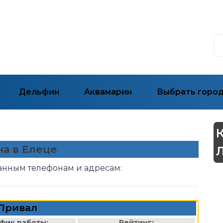
Дельфин
Аквамарин
Выбрать горо
на в Елеце
занным телефонам и адресам:
Привал
фик работы:
Рейтинг: