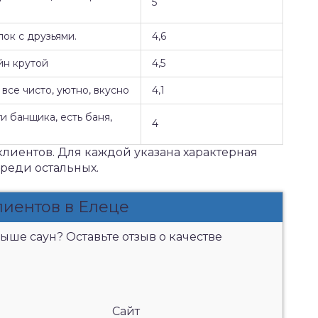
5
ок с друзьями.
4,6
йн крутой
4,5
все чисто, уютно, вкусно
4,1
и банщика, есть баня,
4
клиентов. Для каждой указана характерная
среди остальных.
лиентов в Елеце
ыше саун? Оставьте отзыв о качестве
Сайт