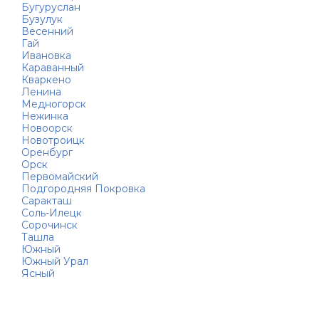
Бугуруслан
Бузулук
Весенний
Гай
Ивановка
Караванный
Кваркено
Ленина
Медногорск
Нежинка
Новоорск
Новотроицк
Оренбург
Орск
Первомайский
Подгородняя Покровка
Саракташ
Соль-Илецк
Сорочинск
Ташла
Южный
Южный Урал
Ясный