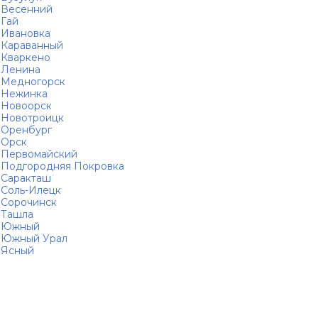
Весенний
Гай
Ивановка
Караванный
Кваркено
Ленина
Медногорск
Нежинка
Новоорск
Новотроицк
Оренбург
Орск
Первомайский
Подгородняя Покровка
Саракташ
Соль-Илецк
Сорочинск
Ташла
Южный
Южный Урал
Ясный