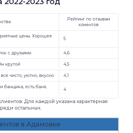
 2022-2023 год
Рейтинг по отзывам
нства
клиентов
Приятные цены. Хорошее
5
ок с друзьями.
4,6
йн крутой
4,5
все чисто, уютно, вкусно
4,1
и банщика, есть баня,
4
клиентов. Для каждой указана характерная
среди остальных.
ентов в Адамовке