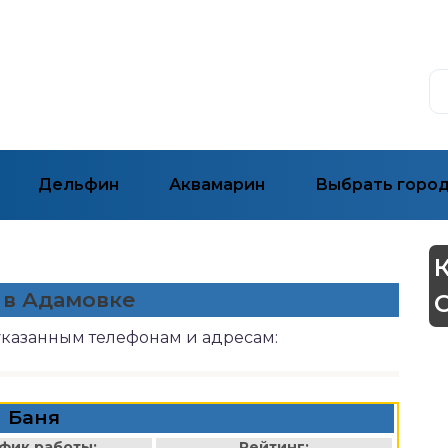
Дельфин
Аквамарин
Выбрать горо
 в Адамовке
указанным телефонам и адресам:
Баня
фик работы:
Рейтинг: