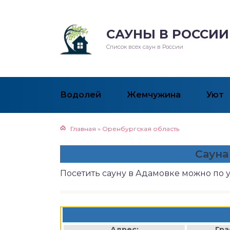
САУНЫ В РОССИИ
Список всех саун в России
Водолей
Жемчужина
Уют
Главная
»
Оренбургская область
Сауна
Посетить сауну в Адамовке можно по 
Адрес:
Гра