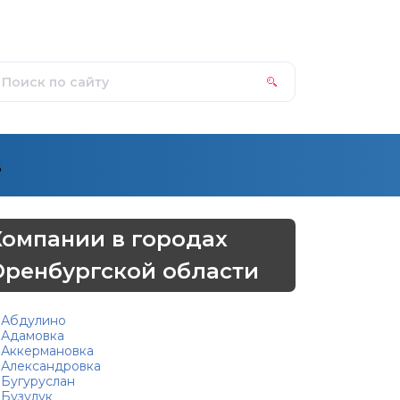
д
Компании в городах
Оренбургской области
Абдулино
Адамовка
Аккермановка
Александровка
Бугуруслан
Бузулук