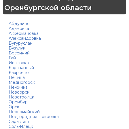
Оренбургской области
Абдулино
Адамовка
Аккермановка
Александровка
Бугуруслан
Бузулук
Весенний
Гай
Ивановка
Караванный
Кваркено
Ленина
Медногорск
Нежинка
Новоорск
Новотроицк
Оренбург
Орск
Первомайский
Подгородняя Покровка
Саракташ
Соль-Илецк