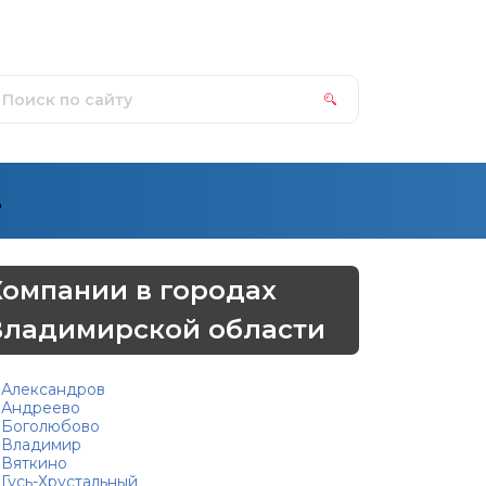
д
Компании в городах
Владимирской области
Александров
Андреево
Боголюбово
Владимир
Вяткино
Гусь-Хрустальный