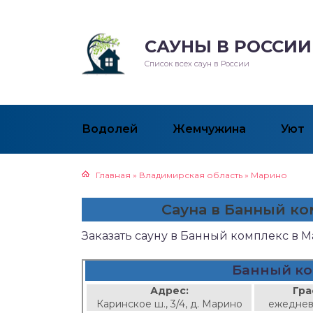
САУНЫ В РОССИИ
Список всех саун в России
Водолей
Жемчужина
Уют
Главная
»
Владимирская область
»
Марино
Сауна в Банный к
Заказать сауну в Банный комплекс в 
Банный ко
Адрес:
Гра
Каринское ш., 3/4, д. Марино
ежеднев