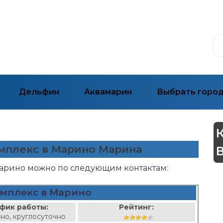
Дельфин
Аквамарин
Выбрать горо
омплекс в Марино Марина
Марино можно по следующим контактам:
мплекс в Марино
фик работы:
Рейтинг:
но, круглосуточно