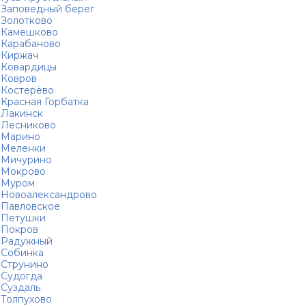
Заповедный берег
Золотково
Камешково
Карабаново
Киржач
Ковардицы
Ковров
Костерёво
Красная Горбатка
Лакинск
Лесниково
Марино
Меленки
Мичурино
Мокрово
Муром
Новоалександрово
Павловское
Петушки
Покров
Радужный
Собинка
Струнино
Судогда
Суздаль
Толпухово