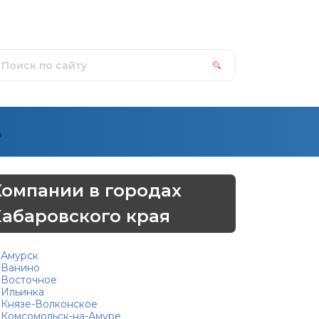
д
Компании в городах
Хабаровского края
Амурск
Ванино
Восточное
Ильинка
Князе-Волконское
Комсомольск-на-Амуре