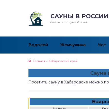
САУНЫ В РОССИИ
Список всех саун в России
Водолей
Жемчужина
Уют
Главная
»
Хабаровский край
Сауна 
Посетить сауну в Хабаровске можно п
Боярс
Адрес:
Гра