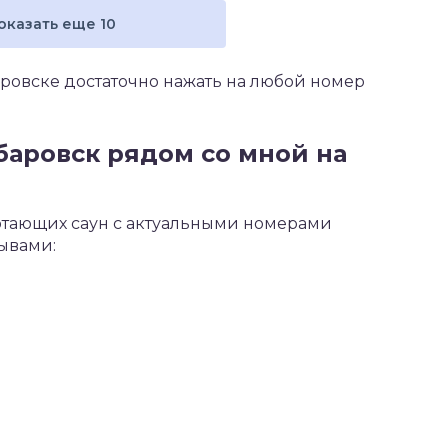
оказать еще 10
баровске достаточно нажать на любой номер
абаровск рядом со мной на
ботающих саун с актуальными номерами
зывами: