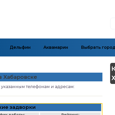
Дельфин
Аквамарин
Выбрать горо
в Хабаровске
о указанным телефонам и адресам:
кие задворки
фик работы:
Рейтинг: