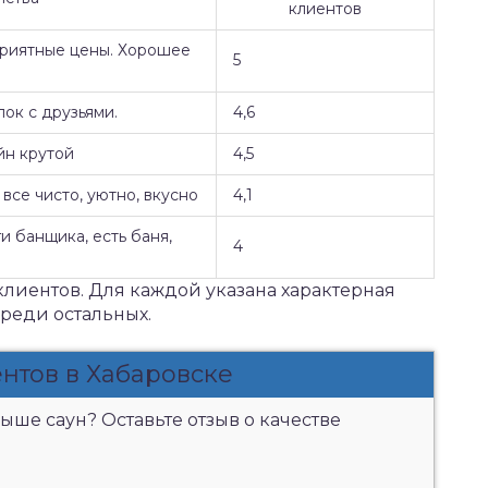
клиентов
Приятные цены. Хорошее
5
ок с друзьями.
4,6
йн крутой
4,5
все чисто, уютно, вкусно
4,1
и банщика, есть баня,
4
клиентов. Для каждой указана характерная
среди остальных.
нтов в Хабаровске
ыше саун? Оставьте отзыв о качестве