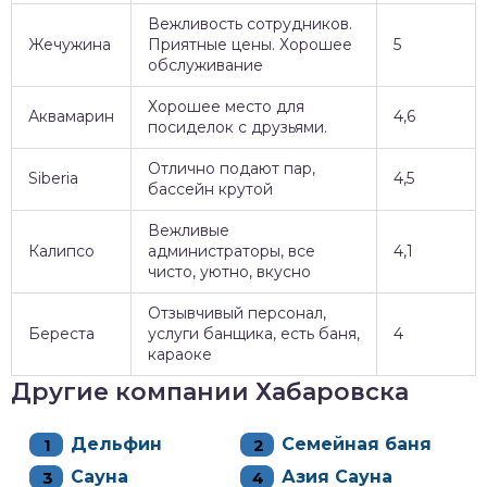
Вежливость сотрудников.
Жечужина
Приятные цены. Хорошее
5
обслуживание
Хорошее место для
Аквамарин
4,6
посиделок с друзьями.
Отлично подают пар,
Siberia
4,5
бассейн крутой
Вежливые
Калипсо
администраторы, все
4,1
чисто, уютно, вкусно
Отзывчивый персонал,
Береста
услуги банщика, есть баня,
4
караоке
Другие компании Хабаровска
Дельфин
Семейная баня
Сауна
Азия Сауна