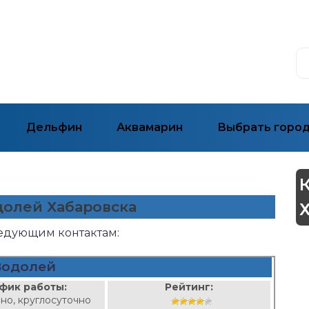
Дельфин
Аквамарин
Выбрать горо
долей Хабаровска
ледующим контактам:
Водолей
фик работы:
Рейтинг:
но, круглосуточно