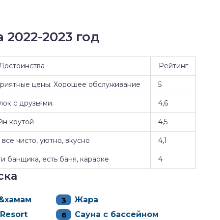
 2022-2023 год
Достоинства
Рейтинг
Приятные цены. Хорошее обслуживание
5
ок с друзьями.
4,6
йн крутой
4,5
все чисто, уютно, вкусно
4,1
и банщика, есть баня, караоке
4
ска
н&хамам
Жара
Resort
Сауна с бассейном