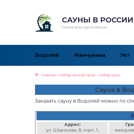
САУНЫ В РОССИИ
Список всех саун в России
Водолей
Жемчужина
Уют
Главная
»
Хабаровский край
»
Хабаровск
Сауна в Во
Заказать сауну в Водолей можно по с
Адрес:
Гра
ул. Шеронова, 8, корп. 1,
ежеднев