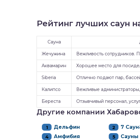
Рейтинг лучших саун на
Сауна
Жечужина
Вежливость сотрудников. 
Аквамарин
Хорошее место для посидел
Siberia
Отлично подают пар, бассе
Калипсо
Вежливые администраторы, 
Береста
Отзывчивый персонал, услуг
Другие компании Хабаров
Дельфин
7 Сау
Амфибия
Сауны 