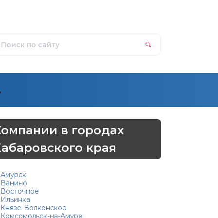
д
Компании в городах
Хабаровского края
Амурск
Ванино
Восточное
Ильинка
Князе-Волконское
Комсомольск-на-Амуре