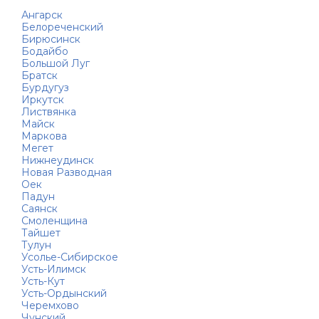
Ангарск
Белореченский
Бирюсинск
Бодайбо
Большой Луг
Братск
Бурдугуз
Иркутск
Листвянка
Майск
Маркова
Мегет
Нижнеудинск
Новая Разводная
Оек
Падун
Саянск
Смоленщина
Тайшет
Тулун
Усолье-Сибирское
Усть-Илимск
Усть-Кут
Усть-Ордынский
Черемхово
Чунский