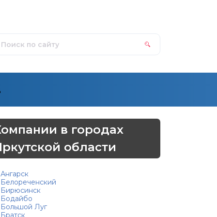
д
Компании в городах
Иркутской области
Ангарск
Белореченский
Бирюсинск
Бодайбо
Большой Луг
Братск