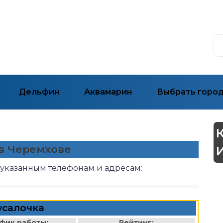
Дельфин
Аквамарин
Выбрать горо
 в Черемхове
 указанным телефонам и адресам:
усалочка
фик работы:
Рейтинг: