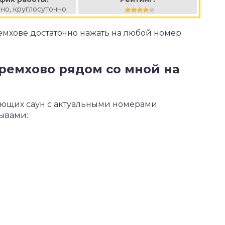
но, круглосуточно
ремхове достаточно нажать на любой номер
еремхово рядом со мной на
тающих саун с актуальными номерами
зывами: