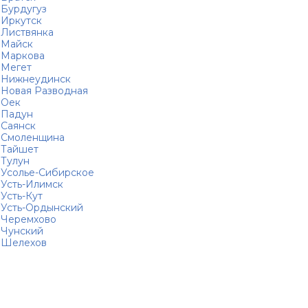
Бурдугуз
Иркутск
Листвянка
Майск
Маркова
Мегет
Нижнеудинск
Новая Разводная
Оек
Падун
Саянск
Смоленщина
Тайшет
Тулун
Усолье-Сибирское
Усть-Илимск
Усть-Кут
Усть-Ордынский
Черемхово
Чунский
Шелехов