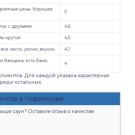
Приятные цены. Хорошее
5
ок с друзьями.
4,6
йн крутой
4,5
все чисто, уютно, вкусно
4,1
и банщика, есть баня,
4
клиентов. Для каждой указана характерная
среди остальных.
ентов в Черемхове
ыше саун? Оставьте отзыв о качестве