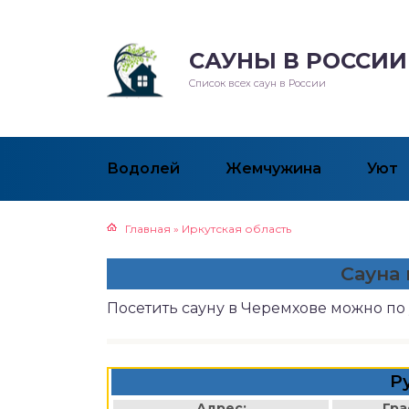
САУНЫ В РОССИИ
Список всех саун в России
Водолей
Жемчужина
Уют
Главная
»
Иркутская область
Сауна
Посетить сауну в Черемхове можно по
Р
Адрес:
Гра