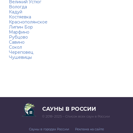
Великий Устюг
Вологда
Кадуй
Костяевка
Краснополянское
Липин Бор
Марфино
Рубцово
Савино
Сокол
Череповец
Чушевицы
САУНЫ В РОССИИ
© 2018–2025 – Список всех саун в России
Сауны в городах России
Реклама на сайте