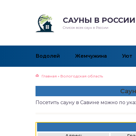
САУНЫ В РОССИИ
Список всех саун в России
Водолей
Жемчужина
Уют
Главная
»
Вологодская область
Саун
Посетить сауну в Савине можно по ук
Адрес:
Гра