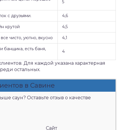
5
ок с друзьями.
4,6
йн крутой
4,5
все чисто, уютно, вкусно
4,1
и банщика, есть баня,
4
клиентов. Для каждой указана характерная
среди остальных.
иентов в Савине
ыше саун? Оставьте отзыв о качестве
Сайт