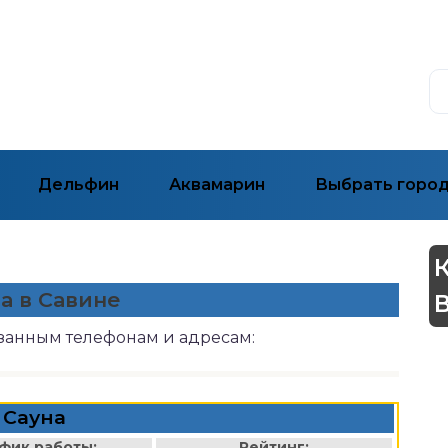
Дельфин
Аквамарин
Выбрать горо
а в Савине
азанным телефонам и адресам:
Сауна
фик работы:
Рейтинг: