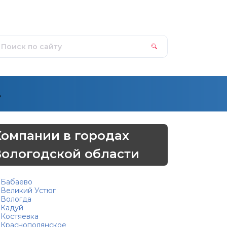
д
Компании в городах
Вологодской области
Бабаево
Великий Устюг
Вологда
Кадуй
Костяевка
Краснополянское