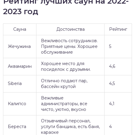
Рейтинг лучших саун на 2022-
2023 год
Сауна
Достоинства
Рейтинг
Вежливость сотрудников.
Жечужина
Приятные цены. Хорошее
5
обслуживание
Хорошее место для
Аквамарин
4,6
посиделок с друзьями.
Отлично подают пар,
Siberia
4,5
бассейн крутой
Вежливые
Калипсо
администраторы, все
4,1
чисто, уютно, вкусно
Отзывчивый персонал,
Береста
услуги банщика, есть баня,
4
караоке