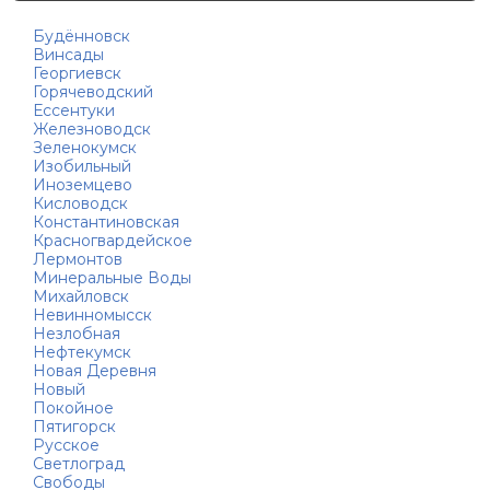
Будённовск
Винсады
Георгиевск
Горячеводский
Ессентуки
Железноводск
Зеленокумск
Изобильный
Иноземцево
Кисловодск
Константиновская
Красногвардейское
Лермонтов
Минеральные Воды
Михайловск
Невинномысск
Незлобная
Нефтекумск
Новая Деревня
Новый
Покойное
Пятигорск
Русское
Светлоград
Свободы