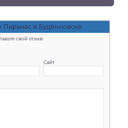
о Парьнас в Будённовске
авьте свой отзыв:
Сайт