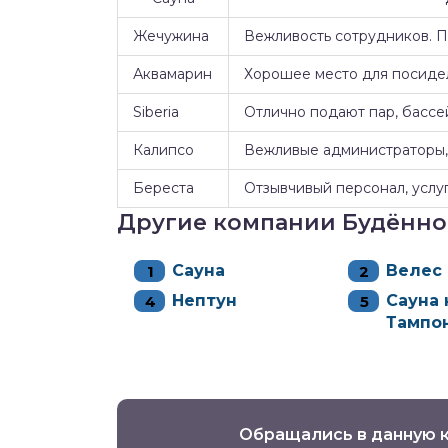
Жечужина
Вежливость сотрудников. 
Аквамарин
Хорошее место для посидел
Siberia
Отлично подают пар, бассе
Калипсо
Вежливые администраторы, 
Береста
Отзывчивый персонал, услуг
Другие компании Будённо
Сауна
Велес
Нептун
Сауна 
Тампо
Обращались в данную 