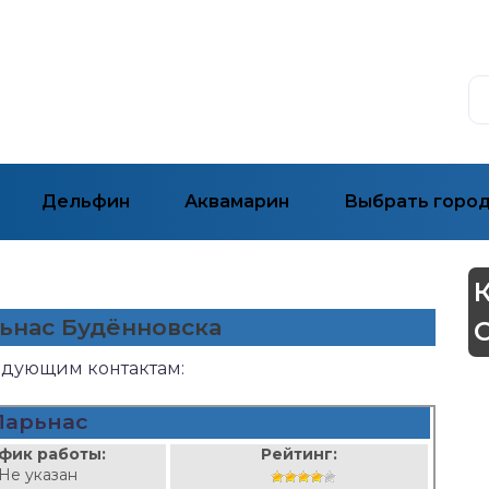
Дельфин
Аквамарин
Выбрать горо
рьнас Будённовска
ледующим контактам:
Парьнас
фик работы:
Рейтинг:
Не указан