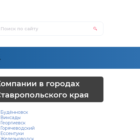
д
Компании в городах
Ставропольского края
Будённовск
Винсады
Георгиевск
Горячеводский
Ессентуки
Железноводск