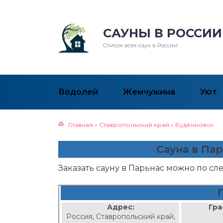
САУНЫ В РОССИИ
Список всех саун в России
Водолей
Жемчужина
Уют
Главная
»
Ставропольский край
»
Будённовск
Сауна в Па
Заказать сауну в Парьнас можно по с
Адрес:
Гра
Россия, Ставропольский край,