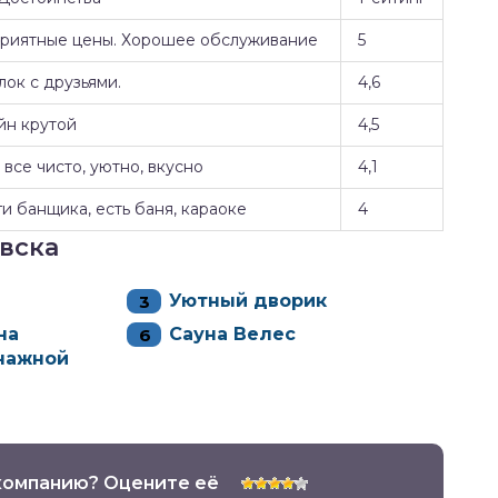
Приятные цены. Хорошее обслуживание
5
ок с друзьями.
4,6
йн крутой
4,5
все чисто, уютно, вкусно
4,1
и банщика, есть баня, караоке
4
вска
Уютный дворик
на
Сауна Велес
нажной
компанию? Оцените её