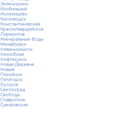
Зеленокумск
Изобильный
Иноземцево
Кисловодск
Константиновская
Красногвардейское
Лермонтов
Минеральные Воды
Михайловск
Невинномысск
Незлобная
Нефтекумск
Новая Деревня
Новый
Покойное
Пятигорск
Русское
Светлоград
Свободы
Ставрополь
Суворовская