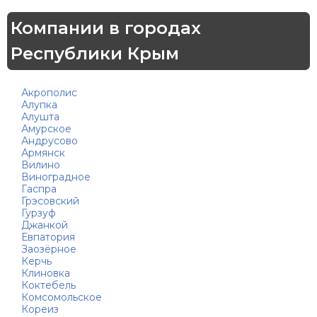
Компании в городах
Республики Крым
Акрополис
Алупка
Алушта
Амурское
Андрусово
Армянск
Вилино
Виноградное
Гаспра
Грэсовский
Гурзуф
Джанкой
Евпатория
Заозёрное
Керчь
Клиновка
Коктебель
Комсомольское
Кореиз