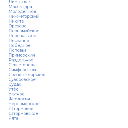
Лиманное
Массандра
Молодёжное
Нижнегорский
Никита
Орехово
Первомайское
Перевальное
Песчаное
Победное
Поповка
Приморский
Раздольное
Севастополь
Симферополь
Солнечногорское
Суворовское
Судак
Утёс
Уютное
Феодосия
Черноморское
Штормовое
Штормовское
Ялта