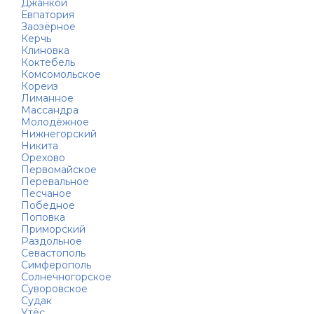
Джанкой
Евпатория
Заозёрное
Керчь
Клиновка
Коктебель
Комсомольское
Кореиз
Лиманное
Массандра
Молодёжное
Нижнегорский
Никита
Орехово
Первомайское
Перевальное
Песчаное
Победное
Поповка
Приморский
Раздольное
Севастополь
Симферополь
Солнечногорское
Суворовское
Судак
Утёс