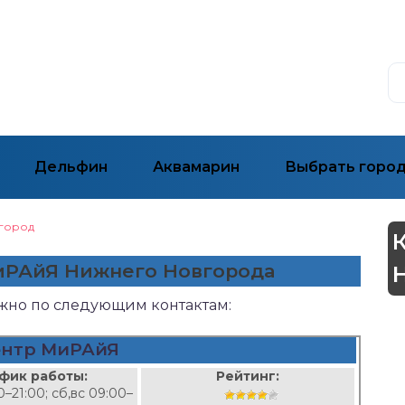
Дельфин
Аквамарин
Выбрать горо
город
МиРАйЯ Нижнего Новгорода
ожно по следующим контактам:
ентр МиРАйЯ
фик работы:
Рейтинг:
0–21:00; сб,вс 09:00–