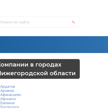
д
Компании в городах
Нижегородской области
Ардатов
Арзамас
Афанасьево
Афонино
Балахна
Богородск