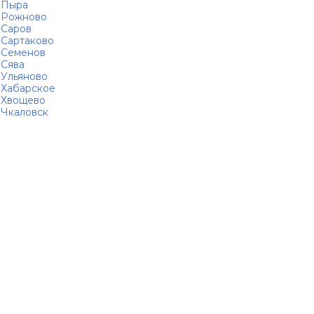
Пыра
Рожново
Саров
Сартаково
Семенов
Сява
Ульяново
Хабарское
Хвощево
Чкаловск