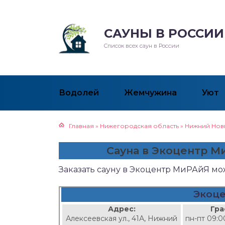
САУНЫ В РОССИИ
Список всех саун в России
Водолей
Жемчужина
Уют
Главная
»
Нижегородская область
»
Нижний Нов
Сауна в Экоцентр 
Заказать сауну в Экоцентр МиРАйЯ м
Экоц
Адрес:
Гра
Алексеевская ул., 41А, Нижний
пн-пт 09:0