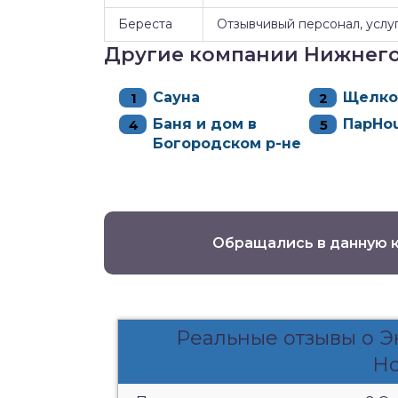
Береста
Отзывчивый персонал, услуг
Другие компании Нижнег
Сауна
Щелко
Баня и дом в
ПарHo
Богородском р-не
Обращались в данную 
Реальные отзывы о 
Но