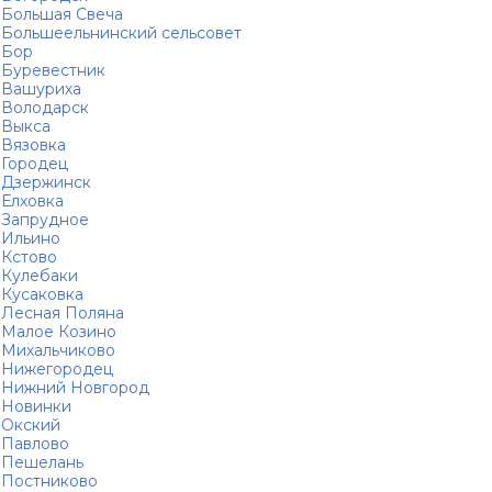
Большая Свеча
Большеельнинский сельсовет
Бор
Буревестник
Вашуриха
Володарск
Выкса
Вязовка
Городец
Дзержинск
Елховка
Запрудное
Ильино
Кстово
Кулебаки
Кусаковка
Лесная Поляна
Малое Козино
Михальчиково
Нижегородец
Нижний Новгород
Новинки
Окский
Павлово
Пешелань
Постниково