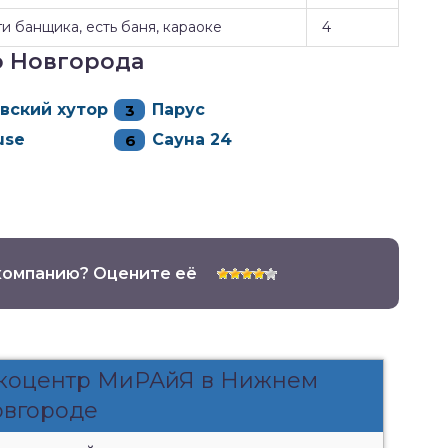
и банщика, есть баня, караоке
4
о Новгорода
вский хутор
Парус
use
Сауна 24
компанию? Оцените её
Экоцентр МиРАйЯ в Нижнем
вгороде