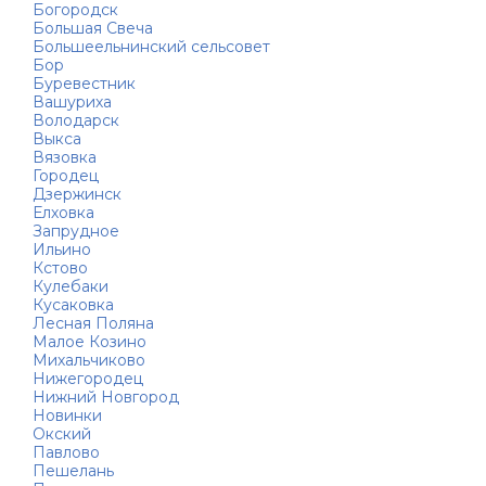
Богородск
Большая Свеча
Большеельнинский сельсовет
Бор
Буревестник
Вашуриха
Володарск
Выкса
Вязовка
Городец
Дзержинск
Елховка
Запрудное
Ильино
Кстово
Кулебаки
Кусаковка
Лесная Поляна
Малое Козино
Михальчиково
Нижегородец
Нижний Новгород
Новинки
Окский
Павлово
Пешелань