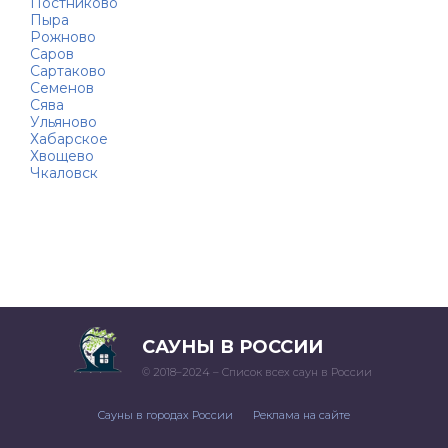
Постниково
Пыра
Рожново
Саров
Сартаково
Семенов
Сява
Ульяново
Хабарское
Хвощево
Чкаловск
САУНЫ В РОССИИ
© 2018–2024 – Список всех саун в России
Сауны в городах России
Реклама на сайте