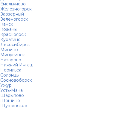
Емельяново
Железногорск
Заозерный
Зеленогорск
Канск
Кожаны
Красноярск
Курагино
Лесосибирск
Минино
Минусинск
Назарово
Нижний Ингаш
Норильск
Солонцы
Сосновоборск
Ужур
Усть-Мана
Шарыпово
Шошино
Шушенское