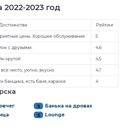
 2022-2023 год
Достоинства
Рейтинг
Приятные цены. Хорошее обслуживание
5
ок с друзьями.
4,6
йн крутой
4,5
все чисто, уютно, вкусно
4,1
и банщика, есть баня, караоке
4
рска
овчег
Банька на дровах
ица
Lounge