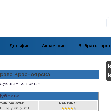
Дельфин
Аквамарин
Выбрать горо
брава Красноярска
ледующим контактам:
Дубрава
фик работы:
Рейтинг:
но, круглосуточно