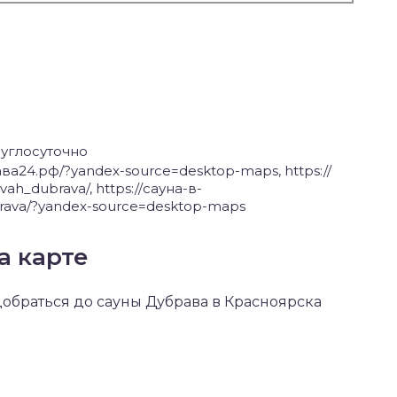
углосуточно
рава24.рф/?yandex-source=desktop-maps, https://
h_dubrava/, https://сауна-в-
ava/?yandex-source=desktop-maps
а карте
 добраться до сауны Дубрава в Красноярска