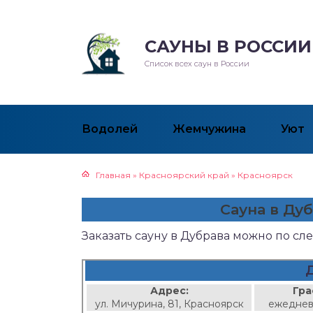
САУНЫ В РОССИИ
Список всех саун в России
Водолей
Жемчужина
Уют
Главная
»
Красноярский край
»
Красноярск
Сауна в Ду
Заказать сауну в Дубрава можно по с
Адрес:
Гра
ул. Мичурина, 81, Красноярск
ежеднев