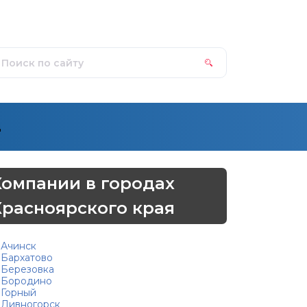
д
Компании в городах
Красноярского края
Ачинск
Бархатово
Березовка
Бородино
Горный
Дивногорск