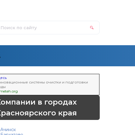
д
десь
нновационные системы очистки и подготовки
оды
nmeteh.org
Компании в городах
Красноярского края
Ачинск
Бархатово