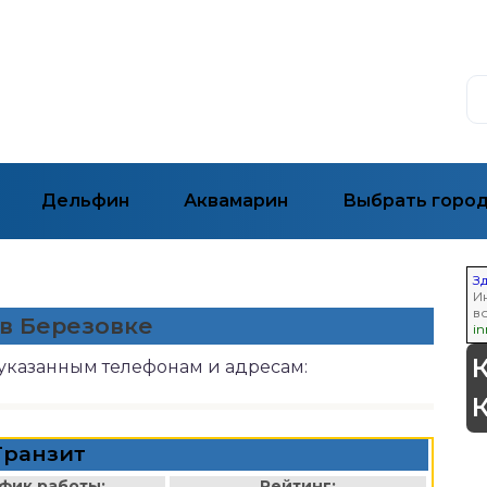
Дельфин
Аквамарин
Выбрать горо
З
И
в
 в Березовке
i
 указанным телефонам и адресам:
Транзит
фик работы:
Рейтинг: