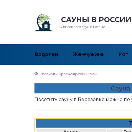
САУНЫ В РОССИИ
Список всех саун в России
Водолей
Жемчужина
Уют
Главная
»
Красноярский край
Сауна
Посетить сауну в Березовке можно по
Адрес:
Гра