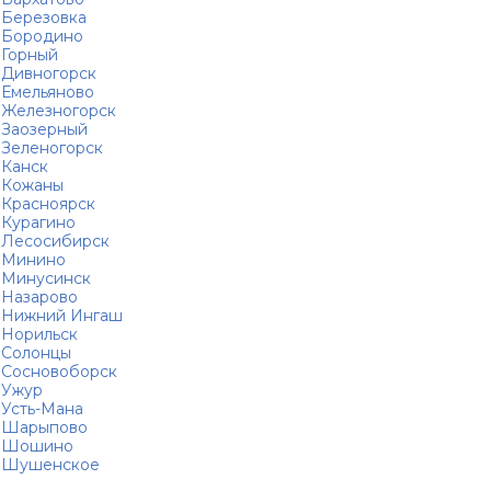
Березовка
Бородино
Горный
Дивногорск
Емельяново
Железногорск
Заозерный
Зеленогорск
Канск
Кожаны
Красноярск
Курагино
Лесосибирск
Минино
Минусинск
Назарово
Нижний Ингаш
Норильск
Солонцы
Сосновоборск
Ужур
Усть-Мана
Шарыпово
Шошино
Шушенское