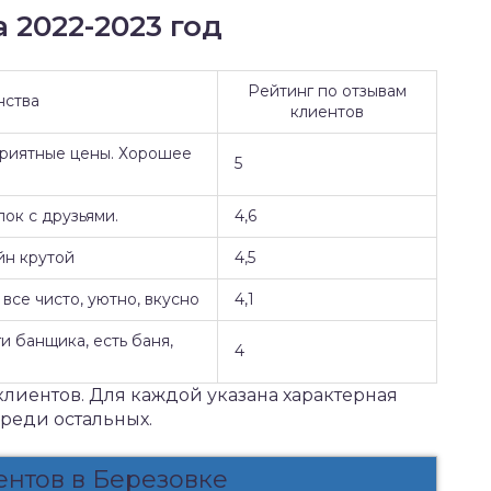
 2022-2023 год
Рейтинг по отзывам
нства
клиентов
Приятные цены. Хорошее
5
ок с друзьями.
4,6
йн крутой
4,5
все чисто, уютно, вкусно
4,1
и банщика, есть баня,
4
клиентов. Для каждой указана характерная
среди остальных.
ентов в Березовке