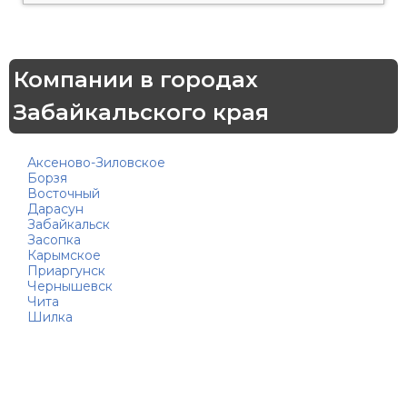
Компании в городах
Забайкальского края
Аксеново-Зиловское
Борзя
Восточный
Дарасун
Забайкальск
Засопка
Карымское
Приаргунск
Чернышевск
Чита
Шилка