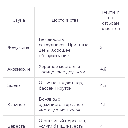
Рейтинг
по
Сауна
Достоинства
отзывам
клиентов
Вежливость
сотрудников. Приятные
Жечужина
5
цены. Хорошее
обслуживание
Хорошее место для
Аквамарин
4,6
посиделок с друзьями.
Отлично подают пар,
Siberia
4,5
бассейн крутой
Вежливые
Калипсо
администраторы, все
4,1
чисто, уютно, вкусно
Отзывчивый персонал,
Береста
услуги банщика, есть
4