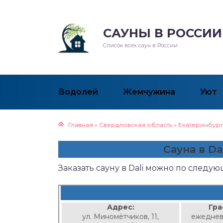
САУНЫ В РОССИИ
Список всех саун в России
Водолей
Жемчужина
Уют
Главная
»
Свердловская область
»
Екатеринбур
Сауна в Da
Заказать сауну в Dali можно по следу
Адрес:
Гра
ул. Миномётчиков, 11,
ежеднев