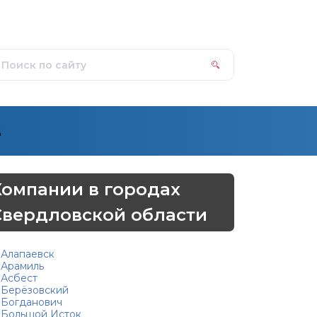
д
Компании в городах
Свердловской области
Алапаевск
Арамиль
Асбест
Берёзовский
Богданович
Большой Исток