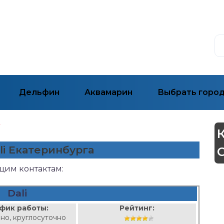
Дельфин
Аквамарин
Выбрать горо
г
li Екатеринбурга
ющим контактам:
Dali
фик работы:
Рейтинг:
но, круглосуточно