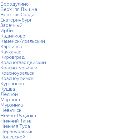
Бородулино
Верхняя Пышма
Верхняя Салда
Екатеринбург
Заречный
Ирбит
Кадниково
Каменск-Уральский
Карпинск
Качканар
Кировград
Красногвардейский
Краснотурьинск
Красноуральск
Красноуфимск
Курганово
Кушва
Лесной
Мартюш
Мурзинка
Невьянск
Нейво-Рудянка
Нижний Тагил
Нижняя Тура
Первоуральск
Полевской