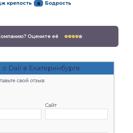
дж крепость
Бодрость
компанию? Оцените её
о Dali в Екатеринбурге
авьте свой отзыв:
Сайт