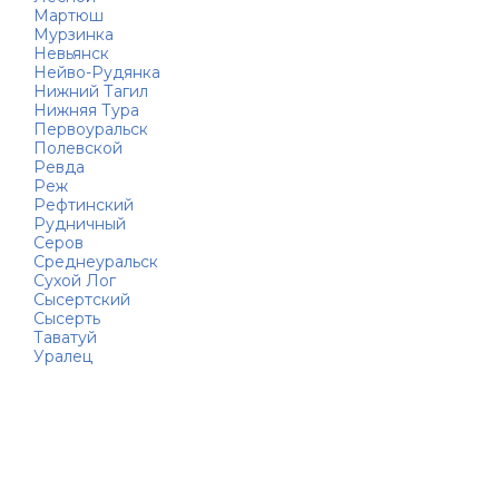
Мартюш
Мурзинка
Невьянск
Нейво-Рудянка
Нижний Тагил
Нижняя Тура
Первоуральск
Полевской
Ревда
Реж
Рефтинский
Рудничный
Серов
Среднеуральск
Сухой Лог
Сысертский
Сысерть
Таватуй
Уралец