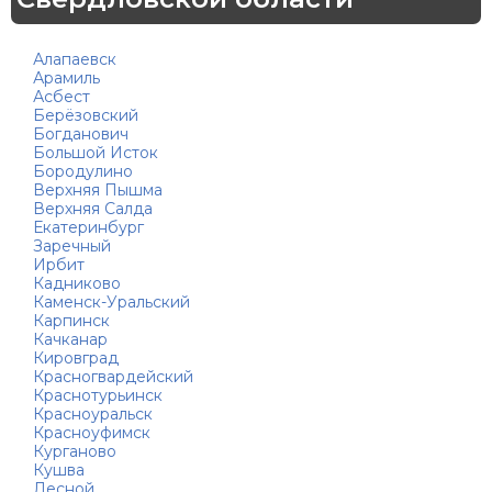
Алапаевск
Арамиль
Асбест
Берёзовский
Богданович
Большой Исток
Бородулино
Верхняя Пышма
Верхняя Салда
Екатеринбург
Заречный
Ирбит
Кадниково
Каменск-Уральский
Карпинск
Качканар
Кировград
Красногвардейский
Краснотурьинск
Красноуральск
Красноуфимск
Курганово
Кушва
Лесной