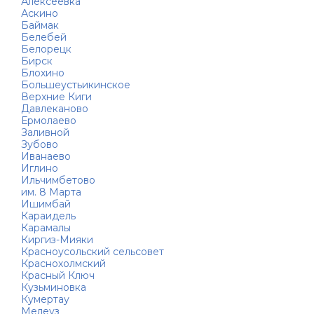
Алексеевка
Аскино
Баймак
Белебей
Белорецк
Бирск
Блохино
Большеустьикинское
Верхние Киги
Давлеканово
Ермолаево
Заливной
Зубово
Иванаево
Иглино
Ильчимбетово
им. 8 Марта
Ишимбай
Караидель
Карамалы
Киргиз-Мияки
Красноусольский сельсовет
Краснохолмский
Красный Ключ
Кузьминовка
Кумертау
Мелеуз