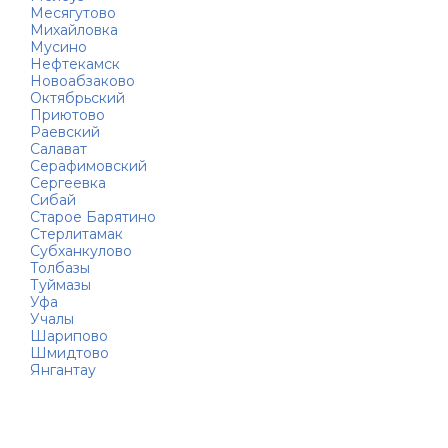
Месягутово
Михайловка
Мусино
Нефтекамск
Новоабзаково
Октябрьский
Приютово
Раевский
Салават
Серафимовский
Сергеевка
Сибай
Старое Барятино
Стерлитамак
Субханкулово
Толбазы
Туймазы
Уфа
Учалы
Шарипово
Шмидтово
Янгантау