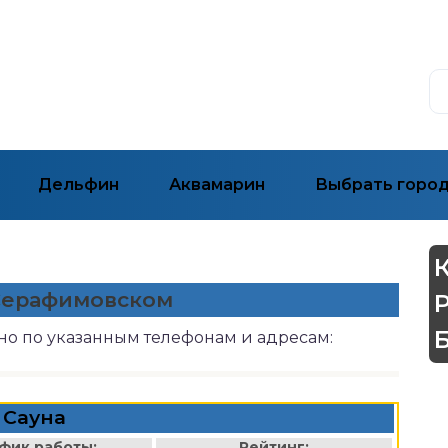
Дельфин
Аквамарин
Выбрать горо
 Серафимовском
но по указанным телефонам и адресам:
Сауна
фик работы:
Рейтинг: