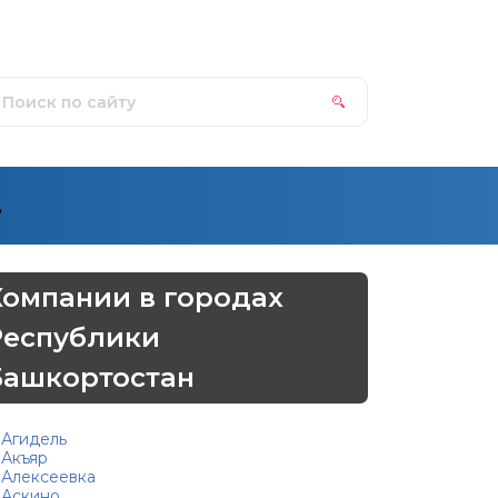
д
Компании в городах
Республики
Башкортостан
Агидель
Акъяр
Алексеевка
Аскино