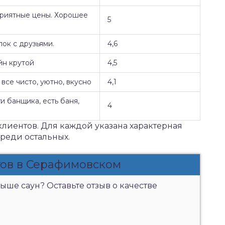
Приятные цены. Хорошее
5
ок с друзьями.
4,6
йн крутой
4,5
все чисто, уютно, вкусно
4,1
и банщика, есть баня,
4
клиентов. Для каждой указана характерная
среди остальных.
тов в Серафимовском
ыше саун? Оставьте отзыв о качестве