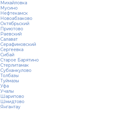
Михайловка
Мусино
Нефтекамск
Новоабзаково
Октябрьский
Приютово
Раевский
Салават
Серафимовский
Сергеевка
Сибай
Старое Барятино
Стерлитамак
Субханкулово
Толбазы
Туймазы
Уфа
Учалы
Шарипово
Шмидтово
Янгантау