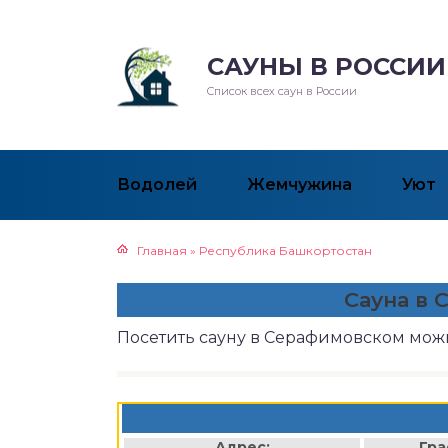
САУНЫ В РОССИИ
Список всех саун в России
Водолей
Жемчужина
Уют
Главная
»
Республика Башкортостан
Сауна в
Посетить сауну в Серафимовском мож
Адрес:
Гра