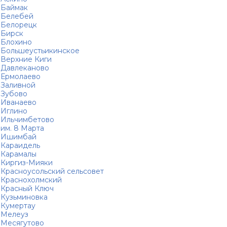
Баймак
Белебей
Белорецк
Бирск
Блохино
Большеустьикинское
Верхние Киги
Давлеканово
Ермолаево
Заливной
Зубово
Иванаево
Иглино
Ильчимбетово
им. 8 Марта
Ишимбай
Караидель
Карамалы
Киргиз-Мияки
Красноусольский сельсовет
Краснохолмский
Красный Ключ
Кузьминовка
Кумертау
Мелеуз
Месягутово