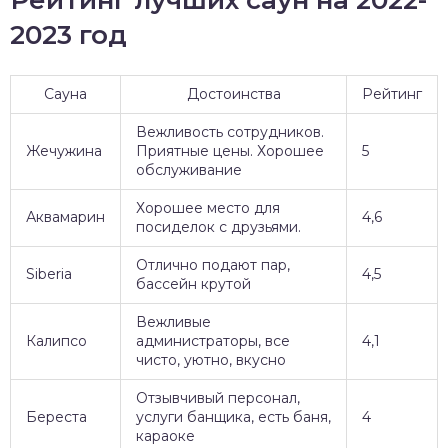
Рейтинг лучших саун на 2022-
2023 год
Сауна
Достоинства
Рейтинг
Вежливость сотрудников.
Жечужина
Приятные цены. Хорошее
5
обслуживание
Хорошее место для
Аквамарин
4,6
посиделок с друзьями.
Отлично подают пар,
Siberia
4,5
бассейн крутой
Вежливые
Калипсо
администраторы, все
4,1
чисто, уютно, вкусно
Отзывчивый персонал,
Береста
услуги банщика, есть баня,
4
караоке