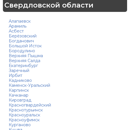
Свердловской области
Алапаевск
Арамиль
Асбест
Берёзовский
Богданович
Большой Исток
Бородулино
Верхняя Пышма
Верхняя Салда
Екатеринбург
Заречный
Ирбит
Кадниково
Каменск-Уральский
Карпинск
Качканар
Кировград
Красногвардейский
Краснотурьинск
Красноуральск
Красноуфимск
Курганово
Кушва