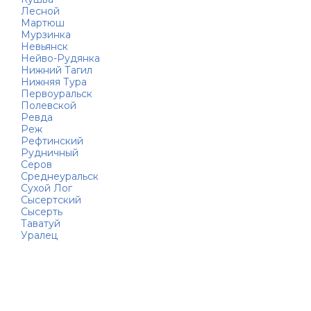
Лесной
Мартюш
Мурзинка
Невьянск
Нейво-Рудянка
Нижний Тагил
Нижняя Тура
Первоуральск
Полевской
Ревда
Реж
Рефтинский
Рудничный
Серов
Среднеуральск
Сухой Лог
Сысертский
Сысерть
Таватуй
Уралец