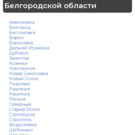
Белгородской области
Алексеевка
Белгород
Бессоновка
Бирюч
Борисовка
Дальняя Игуменка
Дубовое
Замостье
Козинка
Никольское
Новая Симоновка
Новый Оскол
Подольхи
Разумное
Ракитное
Репное
Северный
Старый Оскол
Стрелецкое
Строитель
Федосеевка
Шебекино
Шишино