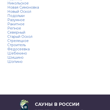
Никольское
Новая Симоновка
Новый Оскол
Подольхи
Разумное
Ракитное
Репное
Северный
Старый Оскол
Стрелецкое
Строитель
Федосеевка
Шебекино
Шишино
Шопино
САУНЫ В РОССИИ