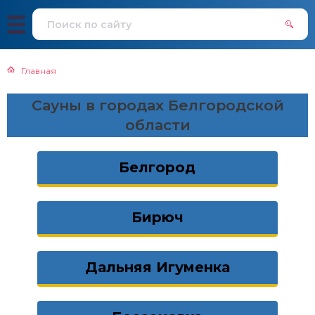
Главная
Сауны в городах Белгородской
области
Белгород
Бирюч
Дальняя Игуменка