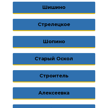
Шишино
Стрелецкое
Шопино
Старый Оскол
Строитель
Алексеевка