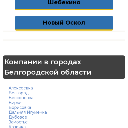
Шебекино
Новый Оскол
Компании в городах
Белгородской области
Алексеевка
Белгород
Бессоновка
Бирюч
Борисовка
Дальняя Игуменка
Дубовое
Замостье
Козинка