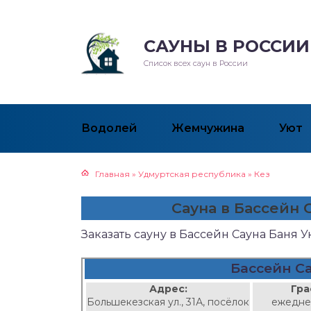
САУНЫ В РОССИИ
Список всех саун в России
Водолей
Жемчужина
Уют
Главная
»
Удмуртская республика
»
Кез
Сауна в Бассейн 
Заказать сауну в Бассейн Сауна Баня 
Бассейн Са
Адрес:
Гра
Большекезская ул., 31А, посёлок
ежедне