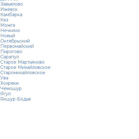
Завьялово
Ижевск
Камбарка
Кез
Можга
Нечкино
Новый
Октябрьский
Первомайский
Пирогово
Сарапул
Старое Мартьяново
Старое Михайловское
Старомихайловское
Ува
Хохряки
Чемошур
Ягул
Якшур-Бодья