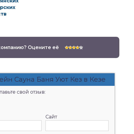
янских
рских
ств
компанию? Оцените её
ейн Сауна Баня Уют Кез в Кезе
авьте свой отзыв:
Сайт