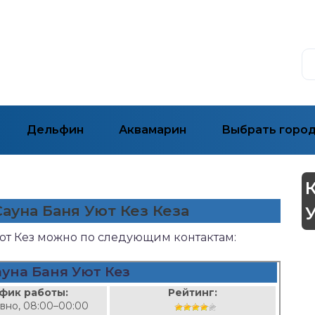
Дельфин
Аквамарин
Выбрать горо
Сауна Баня Уют Кез Кеза
Уют Кез можно по следующим контактам:
уна Баня Уют Кез
фик работы:
Рейтинг:
вно, 08:00–00:00