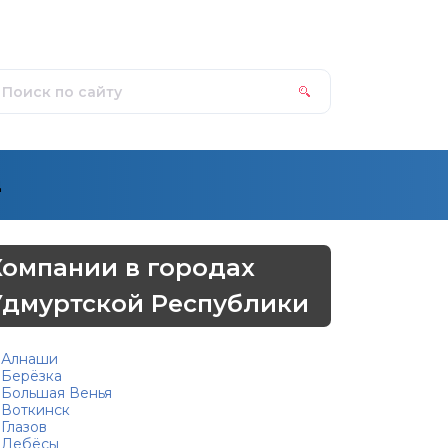
д
Компании в городах
Удмуртской Республики
Алнаши
Берёзка
Большая Венья
Воткинск
Глазов
Дебёсы