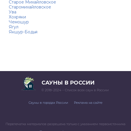
Старое Михайловское
Старомихайловское
Ува
Хохряки
Чемошур
Ягул
Якшур-Бодья
САУНЫ В РОССИИ
© 2018–2024 – Список всех саун в России
Сауны в городах России
Реклама на сайте
Перепечатка материалов разрешена только с указанием первоисточника