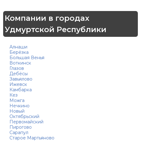
Компании в городах
Удмуртской Республики
Алнаши
Берёзка
Большая Венья
Воткинск
Глазов
Дебёсы
Завьялово
Ижевск
Камбарка
Кез
Можга
Нечкино
Новый
Октябрьский
Первомайский
Пирогово
Сарапул
Старое Мартьяново