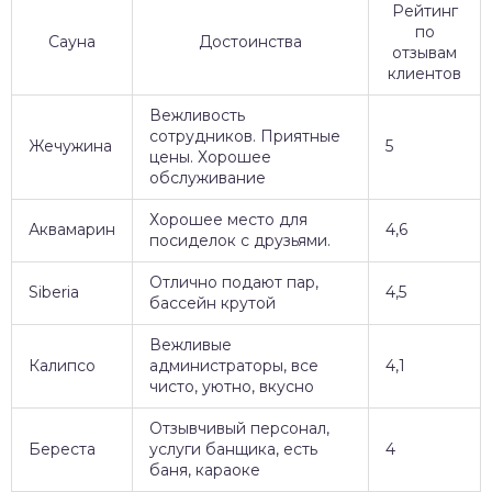
Рейтинг
по
Сауна
Достоинства
отзывам
клиентов
Вежливость
сотрудников. Приятные
Жечужина
5
цены. Хорошее
обслуживание
Хорошее место для
Аквамарин
4,6
посиделок с друзьями.
Отлично подают пар,
Siberia
4,5
бассейн крутой
Вежливые
Калипсо
администраторы, все
4,1
чисто, уютно, вкусно
Отзывчивый персонал,
Береста
услуги банщика, есть
4
баня, караоке