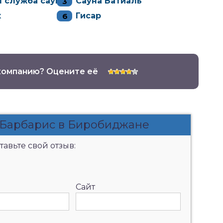
 служба саун
Сауна Батиаль
к
Гисар
компанию? Оцените её
 Барбарис в Биробиджане
авьте свой отзыв:
Сайт