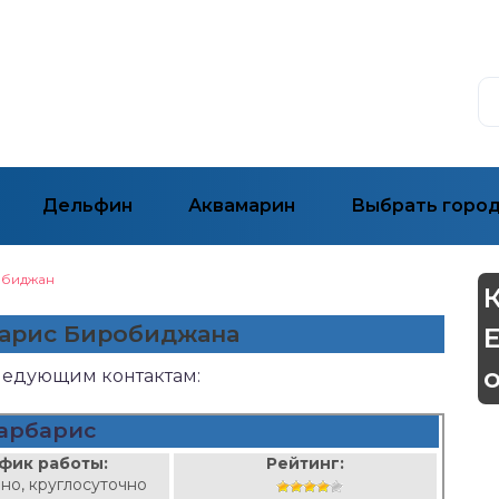
Дельфин
Аквамарин
Выбрать горо
биджан
барис Биробиджана
следующим контактам:
арбарис
фик работы:
Рейтинг:
но, круглосуточно