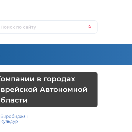
д
Компании в городах
Еврейской Автономной
области
Биробиджан
Кульдур