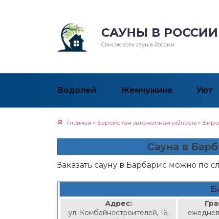
САУНЫ В РОССИИ
Список всех саун в России
Водолей
Жемчужина
Уют
Главная
»
Еврейская автономная область
»
Биро
Сауна в Бар
Заказать сауну в Барбарис можно по 
Б
Адрес:
Гра
ул. Комбайностроителей, 16,
ежеднев