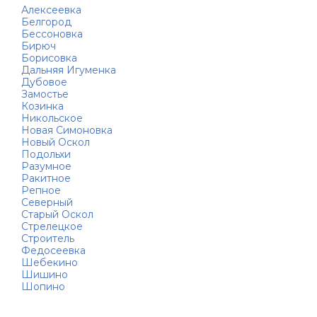
Алексеевка
Белгород
Бессоновка
Бирюч
Борисовка
Дальняя Игуменка
Дубовое
Замостье
Козинка
Никольское
Новая Симоновка
Новый Оскол
Подольхи
Разумное
Ракитное
Репное
Северный
Старый Оскол
Стрелецкое
Строитель
Федосеевка
Шебекино
Шишино
Шопино