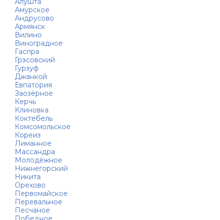
Алушта
Амурское
Андрусово
Армянск
Вилино
Виноградное
Гаспра
Грэсовский
Гурзуф
Джанкой
Евпатория
Заозёрное
Керчь
Клиновка
Коктебель
Комсомольское
Кореиз
Лиманное
Массандра
Молодёжное
Нижнегорский
Никита
Орехово
Первомайское
Перевальное
Песчаное
Победное