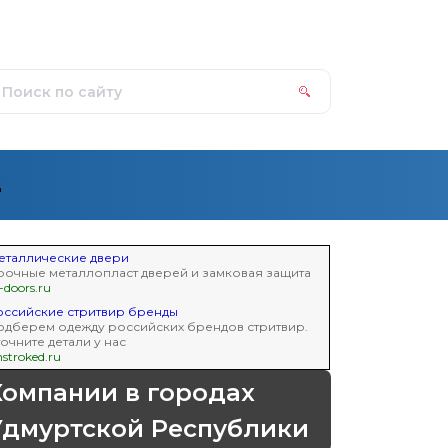
д
еталлические двери
рочные металлопласт дверей и замковая защита
-doors.ru
оссийские стритвир бренды
одберем одежду российских брендов стритвир.
точните детали у нас
stroked.ru
Компании в городах
Удмуртской Республики