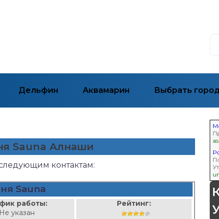
Дельфин
Аквамарин
Выбрать горо
М
П
as
аня Sauna Алнаши
Р
П
о следующим контактам:
У
un
ня Sauna
фик работы:
Рейтинг:
Не указан