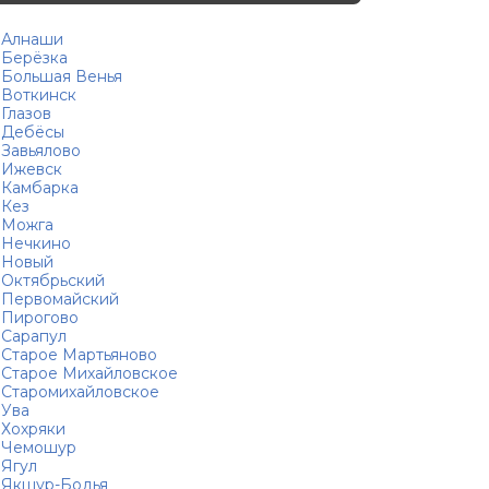
Алнаши
Берёзка
Большая Венья
Воткинск
Глазов
Дебёсы
Завьялово
Ижевск
Камбарка
Кез
Можга
Нечкино
Новый
Октябрьский
Первомайский
Пирогово
Сарапул
Старое Мартьяново
Старое Михайловское
Старомихайловское
Ува
Хохряки
Чемошур
Ягул
Якшур-Бодья