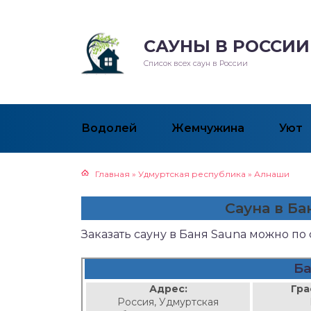
САУНЫ В РОССИИ
Список всех саун в России
Водолей
Жемчужина
Уют
Главная
»
Удмуртская республика
»
Алнаши
Сауна в Б
Заказать сауну в Баня Sauna можно п
Ба
Адрес:
Гра
Россия, Удмуртская