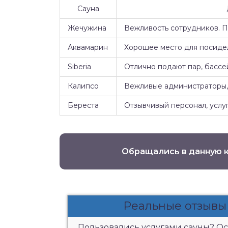
Сауна
Жечужина
Вежливость сотрудников. 
Аквамарин
Хорошее место для посидел
Siberia
Отлично подают пар, бассе
Калипсо
Вежливые администраторы, 
Береста
Отзывчивый персонал, услуг
Обращались в данную 
Реальные отзывы
Пользовались услугами сауны? Ост