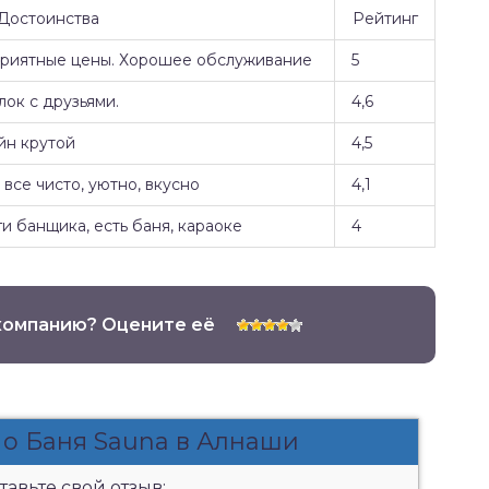
Достоинства
Рейтинг
Приятные цены. Хорошее обслуживание
5
ок с друзьями.
4,6
йн крутой
4,5
все чисто, уютно, вкусно
4,1
и банщика, есть баня, караоке
4
компанию? Оцените её
 о Баня Sauna в Алнаши
авьте свой отзыв: