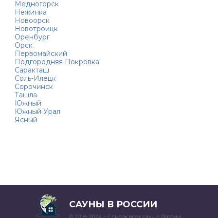
Медногорск
Нежинка
Новоорск
Новотроицк
Оренбург
Орск
Первомайский
Подгородняя Покровка
Саракташ
Соль-Илецк
Сорочинск
Ташла
Южный
Южный Урал
Ясный
САУНЫ В РОССИИ
© 2018–2024 – Список всех саун в России