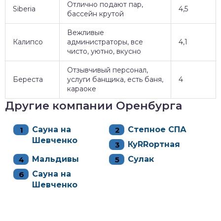
Отлично подают пар,
Siberia
4,5
бассейн крутой
Вежливые
Калипсо
администраторы, все
4,1
чисто, уютно, вкусно
Отзывчивый персонал,
Береста
услуги банщика, есть баня,
4
караоке
Другие компании Оренбурга
Сауна на
Степное СПА
Шевченко
КуRRортная
Мальдивы
Сулак
Сауна на
Шевченко