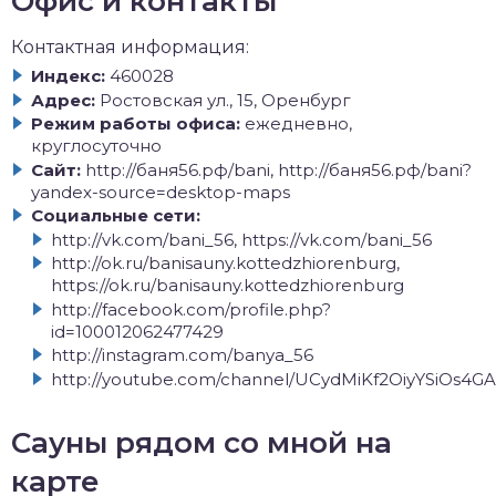
Офис и контакты
Контактная информация:
Индекс:
460028
Адрес:
Ростовская ул., 15, Оренбург
Режим работы офиса:
ежедневно,
круглосуточно
Сайт:
http://баня56.рф/bani, http://баня56.рф/bani?
yandex-source=desktop-maps
Социальные сети:
http://vk.com/bani_56, https://vk.com/bani_56
http://ok.ru/banisauny.kottedzhiorenburg,
https://ok.ru/banisauny.kottedzhiorenburg
http://facebook.com/profile.php?
id=100012062477429
http://instagram.com/banya_56
http://youtube.com/channel/UCydMiKf2OiyYSiOs4G
Сауны рядом со мной на
карте