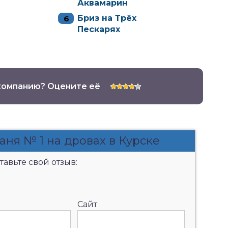
Аквамарин
Бриз на Трёх
Пескарях
компанию? Оцените её
аня № 1 на дровах в Курске
авьте свой отзыв:
Сайт