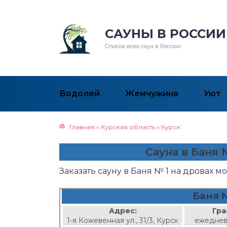
САУНЫ В РОССИИ
Список всех саун в России
Водолей
Жемчужина
Уют
Главная
»
Курская область
»
Курск
Сауна в Баня 
Заказать сауну в Баня № 1 на дровах 
Баня №
Адрес:
Гра
1-я Кожевенная ул., 31/3, Курск
ежеднев