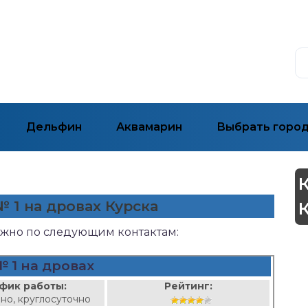
Дельфин
Аквамарин
Выбрать горо
№ 1 на дровах Курска
можно по следующим контактам:
 1 на дровах
фик работы:
Рейтинг:
но, круглосуточно