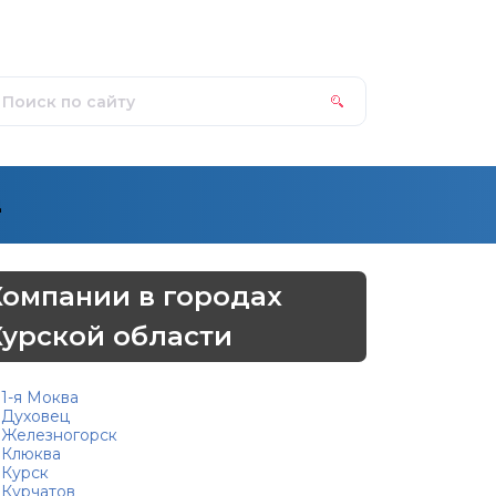
д
Компании в городах
Курской области
1-я Моква
Духовец
Железногорск
Клюква
Курск
Курчатов