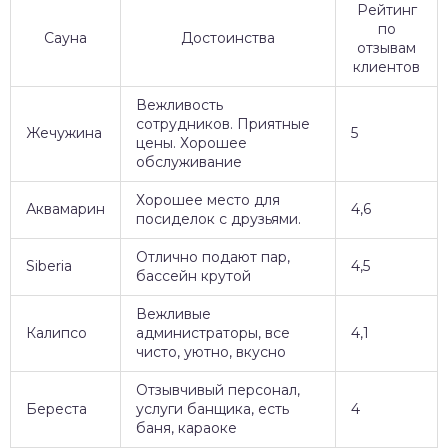
Рейтинг
по
Сауна
Достоинства
отзывам
клиентов
Вежливость
сотрудников. Приятные
Жечужина
5
цены. Хорошее
обслуживание
Хорошее место для
Аквамарин
4,6
посиделок с друзьями.
Отлично подают пар,
Siberia
4,5
бассейн крутой
Вежливые
Калипсо
администраторы, все
4,1
чисто, уютно, вкусно
Отзывчивый персонал,
Береста
услуги банщика, есть
4
баня, караоке