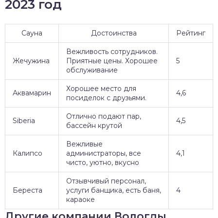
2023 год
Сауна
Достоинства
Рейтинг
Вежливость сотрудников.
Жечужина
Приятные цены. Хорошее
5
обслуживание
Хорошее место для
Аквамарин
4,6
посиделок с друзьями.
Отлично подают пар,
Siberia
4,5
бассейн крутой
Вежливые
Калипсо
администраторы, все
4,1
чисто, уютно, вкусно
Отзывчивый персонал,
Береста
услуги банщика, есть баня,
4
караоке
Другие компании Вологды