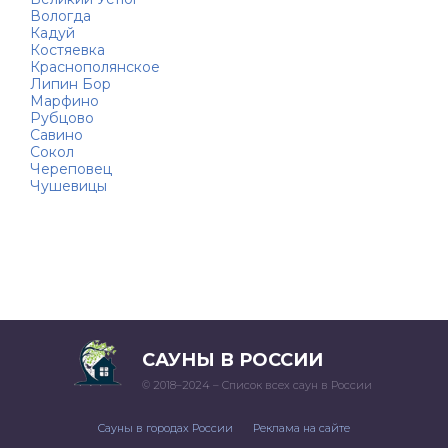
Вологда
Кадуй
Костяевка
Краснополянское
Липин Бор
Марфино
Рубцово
Савино
Сокол
Череповец
Чушевицы
САУНЫ В РОССИИ
© 2018–2024 – Список всех саун в России
Сауны в городах России
Реклама на сайте