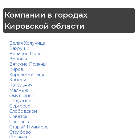
Компании в городах
Кировской области
Белая Холуница
Вахруши
Великое Поле
Воронье
Вятские Поляны
Киров
Кирово-Чепецк
Кобели
Котельнич
Малмыж
Омутнинск
Редькино
Сергеево
Слободской
Советск
Сосновка
Старый Пинигерь
Столбово
Сунчиха