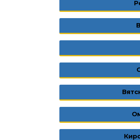
Р
Вятс
О
Кир