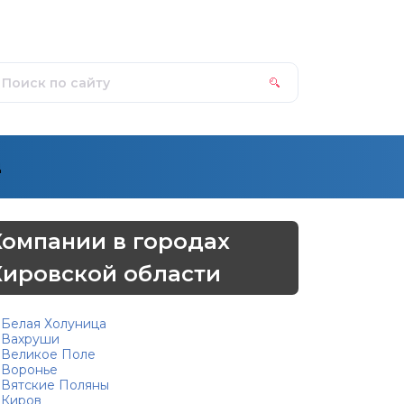
д
Компании в городах
Кировской области
Белая Холуница
Вахруши
Великое Поле
Воронье
Вятские Поляны
Киров