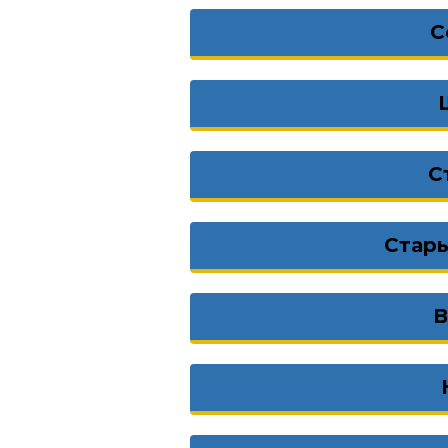
С
С
Стар
В