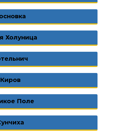
основка
я Холуница
отельнич
Киров
икое Поле
Сунчиха