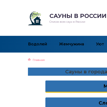
САУНЫ В РОССИИ
Список всех саун в России
Водолей
Жемчужина
Уют
Главная
Сауны в город
Сл