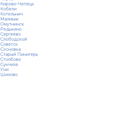
Кирово-Чепецк
Кобели
Котельнич
Малмыж
Омутнинск
Редькино
Сергеево
Слободской
Советск
Сосновка
Старый Пинигерь
Столбово
Сунчиха
Уни
Шихово