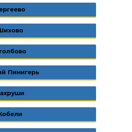
ергеево
Шихово
толбово
ый Пинигерь
ахруши
Кобели