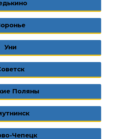
едькино
Воронье
Уни
Советск
кие Поляны
мутнинск
ово-Чепецк