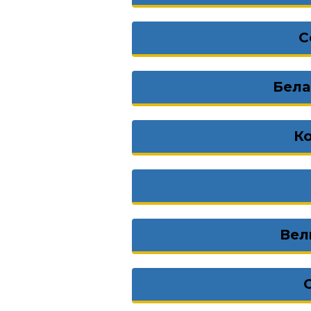
С
Бела
К
Вел