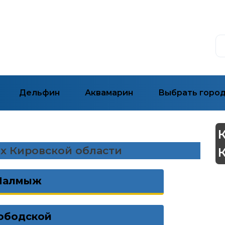
Дельфин
Аквамарин
Выбрать горо
ах Кировской области
Малмыж
ободской