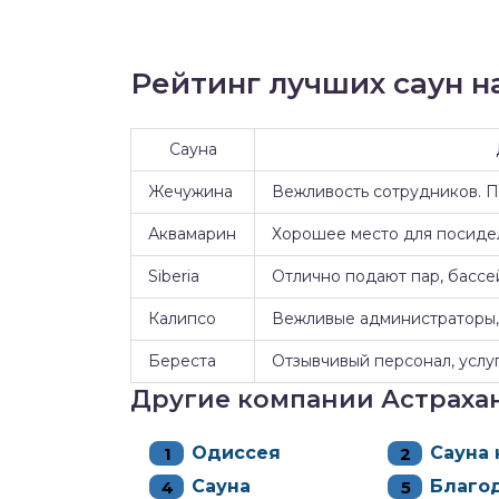
Рейтинг лучших саун на
Сауна
Жечужина
Вежливость сотрудников. 
Аквамарин
Хорошее место для посидел
Siberia
Отлично подают пар, бассе
Калипсо
Вежливые администраторы, 
Береста
Отзывчивый персонал, услуг
Другие компании Астраха
Одиссея
Сауна 
Сауна
Благо