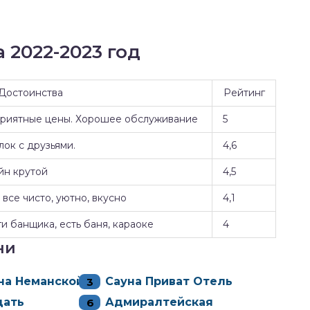
 2022-2023 год
Достоинства
Рейтинг
Приятные цены. Хорошее обслуживание
5
ок с друзьями.
4,6
йн крутой
4,5
все чисто, уютно, вкусно
4,1
и банщика, есть баня, караоке
4
ни
на Неманской
Сауна Приват Отель
дать
Адмиралтейская