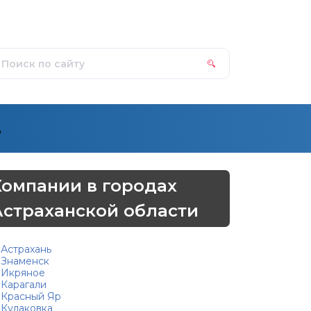
д
Компании в городах
Астраханской области
Астрахань
Знаменск
Икряное
Карагали
Красный Яр
Кулаковка