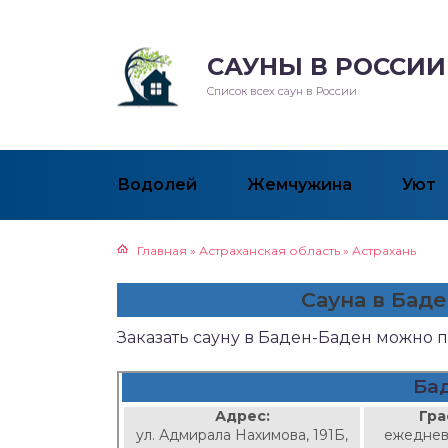
САУНЫ В РОССИИ
Список всех саун в России
Водолей
Жемчужина
Уют
Главная
»
Астраханская область
»
Астрахань
Сауна в Бад
Заказать сауну в Баден-Баден можно 
Ба
Адрес:
Гра
ул. Адмирала Нахимова, 191Б,
ежеднев