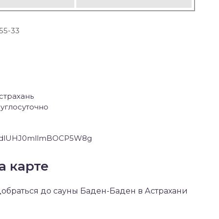
-55-33
Астрахань
углосуточно
MydlUHJ0mllmBOCP5W8g
а карте
 добраться до сауны Баден-Баден в Астрахани