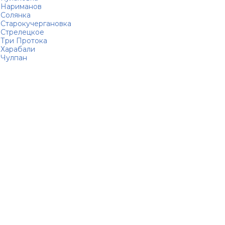
Нариманов
Солянка
Старокучергановка
Стрелецкое
Три Протока
Харабали
Чулпан