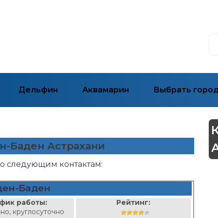
Дельфин
Аквамарин
Выбрать горо
ен-Баден Астрахани
по следующим контактам:
ден-Баден
фик работы:
Рейтинг:
но, круглосуточно