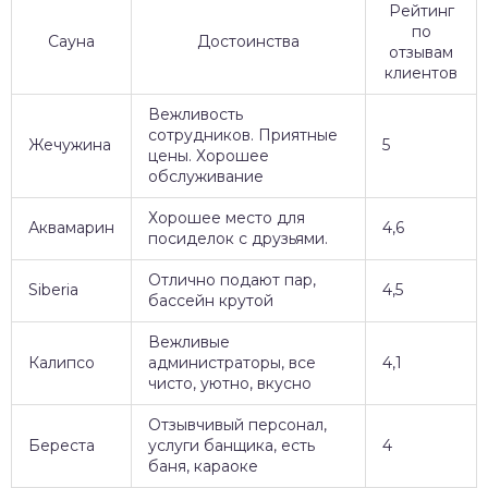
Рейтинг
по
Сауна
Достоинства
отзывам
клиентов
Вежливость
сотрудников. Приятные
Жечужина
5
цены. Хорошее
обслуживание
Хорошее место для
Аквамарин
4,6
посиделок с друзьями.
Отлично подают пар,
Siberia
4,5
бассейн крутой
Вежливые
Калипсо
администраторы, все
4,1
чисто, уютно, вкусно
Отзывчивый персонал,
Береста
услуги банщика, есть
4
баня, караоке